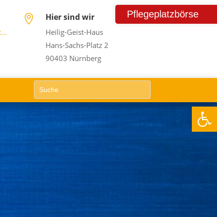
Pflegeplatzbörse
Hier sind wir

...
Heilig-Geist-Haus
Hans-Sachs-Platz 2
90403 Nürnberg
Suchen
Search
nach:
Werkzeugle