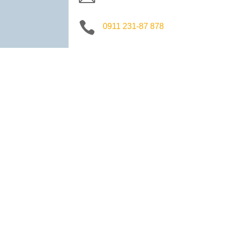

0911 231-87 878

0911 231-87 888
Außenstelle Gemeinschaftsh