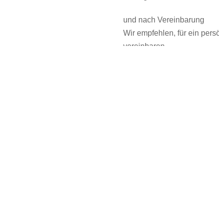
und nach Vereinbarung
Wir empfehlen, für ein per
vereinbaren
Anfahrt
Buslinien 46/47 Haltestelle
U-Bahn U 1/ Haltestelle Lo
Wiese.

Link zum Nahverkeh
aus Langwasser