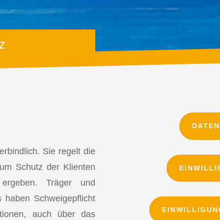
z
DATE
bindlich. Sie regelt die
zum Schutz der Klienten
EINWILL
 ergeben. Träger und
s haben Schweigepflicht
EINWILLIGU
ationen, auch über das