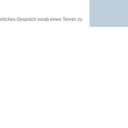
sönliches Gespräch vorab einen Termin zu
 Heilig-Geist-Spital
renzkirche oder U 2/ Haltestelle Wöhrder
r